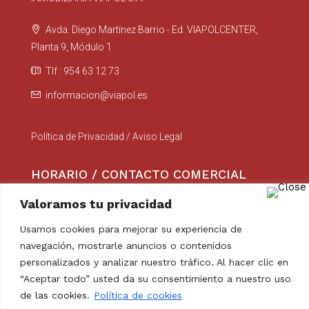
Avda. Diego Martínez Barrio - Ed. VIAPOLCENTER,
Planta 9, Módulo 1
Tlf : 954 63 12 73
informacion@viapol.es
Política de Privacidad
/
Aviso Legal
HORARIO / CONTACTO COMERCIAL
Valoramos tu privacidad
Lunes a Viernes : 8:00 a 14:00
Usamos cookies para mejorar su experiencia de
comercial@viapol.es
navegación, mostrarle anuncios o contenidos
personalizados y analizar nuestro tráfico. Al hacer clic en
“Aceptar todo” usted da su consentimiento a nuestro uso
de las cookies.
Política de cookies