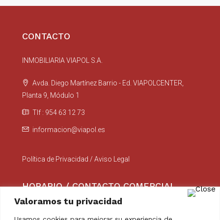
CONTACTO
INMOBILIARIA VIAPOL S.A.
Avda. Diego Martínez Barrio - Ed. VIAPOLCENTER,
Planta 9, Módulo 1
Tlf : 954 63 12 73
informacion@viapol.es
Política de Privacidad
/
Aviso Legal
HORARIO / CONTACTO COMERCIAL
Valoramos tu privacidad
Lunes a Viernes : 8:00 a 14:00
Usamos cookies para mejorar su experiencia de