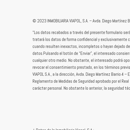
©
2023
INMOBILIARIA VIAPOL, S.A. – Avda. Diego Martínez Ba
“Los datos recabados a través del presente formulario será
tratará los datos de forma confidencial y exclusivamente co
cuando resulten inexactos, incompletos o hayan dejado de s
datos.Pulsando el botón de “Enviar”, el interesado consien
cualquier otro medio. No obstante, el interesado podrá opo
revocar el consentimiento prestado, en los términos previsto
VIAPOL S.A., a la dirección, Avda. Diego Martínez Barrio 4 –
Reglamento de Medidas de Seguridad aprobado por el Real 
carácter personal. No obstante lo anterior, la seguridad t