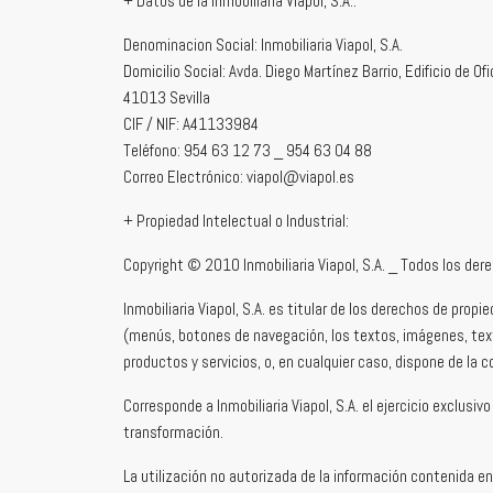
+ Datos de la Inmobiliaria Viapol, S.A.:
Denominacion Social: Inmobiliaria Viapol, S.A.
Domicilio Social: Avda. Diego Martínez Barrio, Edificio de Of
41013 Sevilla
CIF / NIF: A41133984
Teléfono: 954 63 12 73 _ 954 63 04 88
Correo Electrónico: viapol@viapol.es
+ Propiedad Intelectual o Industrial:
Copyright © 2010 Inmobiliaria Viapol, S.A. _ Todos los der
Inmobiliaria Viapol, S.A. es titular de los derechos de pro
(menús, botones de navegación, los textos, imágenes, textu
productos y servicios, o, en cualquier caso, dispone de la 
Corresponde a Inmobiliaria Viapol, S.A. el ejercicio exclusi
transformación.
La utilización no autorizada de la información contenida en