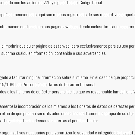
cuerdo con los artículos 270 y siguientes del Código Penal.
mpañías mencionados aquí son marcas registradas de sus respectivos propieta
 información contenida en sus páginas web, pudiendo incluso limitar o no permiti
os o imprimir cualquier página de esta web, pero exclusivamente para su uso pers
o suprima cualquier información, contenido o sus advertencias.
igado a facilitar ninguna información sobre si mismo. En el caso de que propor
a 15/1999, de Protección de Datos de Carácter Personal.
dos a los ficheros de carácter personal de los que es responsable Inmobiliaria 
mente la incorporación de los mismos a los ficheros de datos de carácter person
l fin de que puedan ser utilizados con la finalidad comercial propia de su obje
ting al objeto de adecuar sus ofertas al perfil particular.
y organizativas necesarias para garantizar la seguridad e integridad de los dat