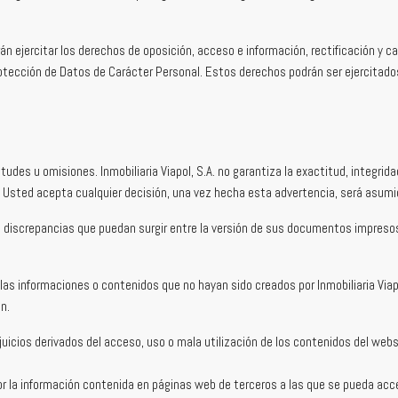
n ejercitar los derechos de oposición, acceso e información, rectificación y 
tección de Datos de Carácter Personal. Estos derechos podrán ser ejercitados 
des u omisiones. Inmobiliaria Viapol, S.A. no garantiza la exactitud, integrida
 Usted acepta cualquier decisión, una vez hecha esta advertencia, será asumid
bles discrepancias que puedan surgir entre la versión de sus documentos impreso
llas informaciones o contenidos que no hayan sido creados por Inmobiliaria Viapo
n.
rjuicios derivados del acceso, uso o mala utilización de los contenidos del webs
por la información contenida en páginas web de terceros a las que se pueda ac