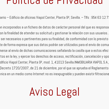
rrio – Edificio de oficinas Viapol Center, Planta 9ª, Sevilla. – Tlfs : 954 63 12
n incorporados a un fichero de datos de carácter personal del que es responsa
n la finalidad de atender su solicitud y gestionar la relación con sus usuarios
er necesarios o pertinentes para su finalidad, de conformidad con lo previsto 
te de forma expresa que sus datos podrán ser utilizados para el envío de comun
nerse al envío de dichas comunicaciones señalando la casilla que a estos efect
s en la ley, y ejercer los derechos de acceso, rectificación, cancelación y opos
 Edificio Viapol Center, Planta 9ª, mod. 1, 41013 Sevilla.INMOBILIARIA VIAPOL S.A.
Decreto 1720/2007, de 21 de diciembre, por el que se aprueba el Reglamento d
écnica en un medio como Internet no es inexpugnable y pueden existir filtracion
Aviso Legal