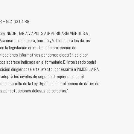
 73 – 954 63 04 88
ble INMOBILIARIA VIAPOL S.A.INMOBILIARIA VIAPOL S.A.,
. Asimismo, cancelará, borrará y/o bloqueará los datos
en la legislación en materia de protección de
icaciones informativas por correo electrónico o por
os aparece indicada en el formulario.El interesado podrá
ición dirigiéndose a tal efecto, por escrito a INMOBILIAIRA
, adopta los niveles de seguridad requeridos por el
e desarrollo de la Ley Orgánica de protección de datos de
es por actuaciones dolosas de terceros.”.