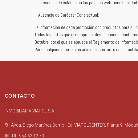
La presencia de enlaces en las páginas web tiene finalid
+ Ausencia de Carácter Contractual:
La información de cada promoción con productos para su co
Todos los datos que el comprador desee conocer conforme a
Octubre, por el que se aprueba el Reglamento de informaci
Para cualquier información adicional contacte con Inmobilia
CONTACTO
INMOBILIARIA VIAPOL S.A.
Avda. Diego Martínez Barrio - Ed. VIAPOLCENTER, Planta 9, Módul
Tlf : 954 63 12 73