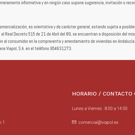
ad meramente informativa y en ningún caso supone sugerencia, invitación o re
mercialización, es orientativa y de carácter general, estando sujeta a posible
l Real Decreto 515 de 21 de Abril del 89, se encuentran a disposición del mi
ón al consumidor en la compraventa y arrendamiento de viviendas en Andalucía
ria Viapol, S.A. en el teléfono 954631273.
HORARIO / CONTACTO
Lunes a Viernes : 8:00 a 14:00
o 1
comercial@viapol.es