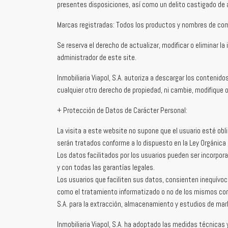
presentes disposiciones, así como un delito castigado de a
Marcas registradas: Todos los productos y nombres de co
Se reserva el derecho de actualizar, modificar o eliminar la
administrador de este site.
Inmobiliaria Viapol, S.A. autoriza a descargar los contenid
cualquier otro derecho de propiedad, ni cambie, modifique 
+ Protección de Datos de Carácter Personal:
La visita a este website no supone que el usuario esté obl
serán tratados conforme a lo dispuesto en la Ley Orgánic
Los datos facilitados por los usuarios pueden ser incorpora
y con todas las garantías legales.
Los usuarios que faciliten sus datos, consienten inequívoca
como el tratamiento informatizado o no de los mismos con e
S.A. para la extracción, almacenamiento y estudios de marke
Inmobiliaria Viapol, S.A. ha adoptado las medidas técnicas 