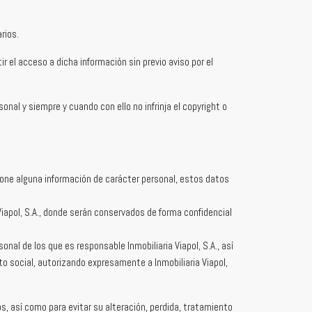
rios.
r el acceso a dicha información sin previo aviso por el
onal y siempre y cuando con ello no infrinja el copyright o
cione alguna información de carácter personal, estos datos
Viapol, S.A., donde serán conservados de forma confidencial
al de los que es responsable Inmobiliaria Viapol, S.A., así
to social, autorizando expresamente a Inmobiliaria Viapol,
os, así como para evitar su alteración, perdida, tratamiento