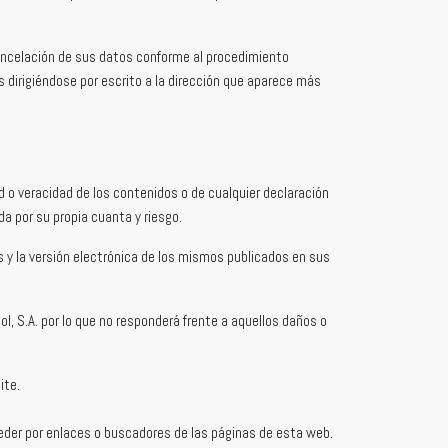
cancelación de sus datos conforme al procedimiento
dirigiéndose por escrito a la dirección que aparece más
d o veracidad de los contenidos o de cualquier declaración
a por su propia cuanta y riesgo.
s y la versión electrónica de los mismos publicados en sus
l, S.A. por lo que no responderá frente a aquellos daños o
ite.
ceder por enlaces o buscadores de las páginas de esta web.